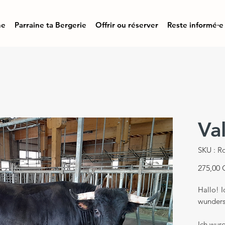
ne
Parraine ta Bergerie
Offrir ou réserver
Reste informé·e
Va
SKU : R
275,00
Hallo! I
wunders
Ich wur