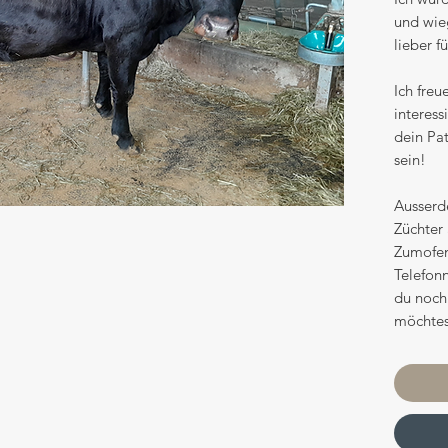
und wieg
lieber f
Ich freu
interess
dein Pa
sein!
Ausserd
Züchter 
Zumofen
Telefon
du noch
möchtes