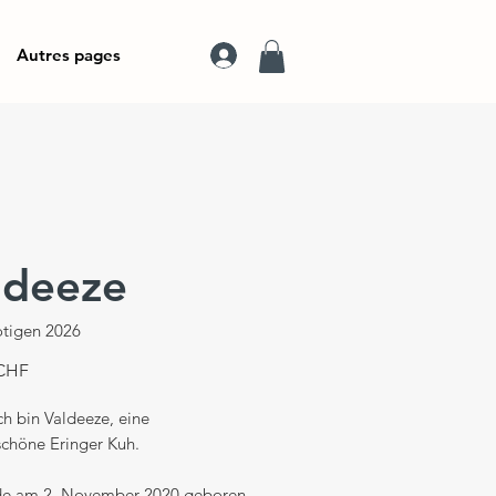
Autres pages
ldeeze
otigen 2026
Prix
 CHF
ch bin Valdeeze, eine
chöne Eringer Kuh.
de am 2. November 2020 geboren