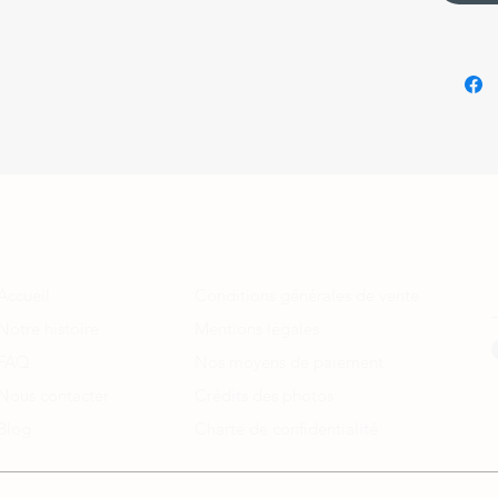
A propos
Informations légales
Accueil
Conditions générales de vente
Notre histoire
Mentions légales
FAQ
Nos moyens de paiement
Nous contacter
Crédits des photos
Blog
Charte de confidentialité