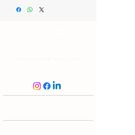
Nos parrainages
Ma Reine de l'été
🐮 ⎟
Ma Bergerie
🐑
Suis-nous
N'hésite pas à nous écrire
info@edelalp.ch
|
+41 79 943 59 01
A propos