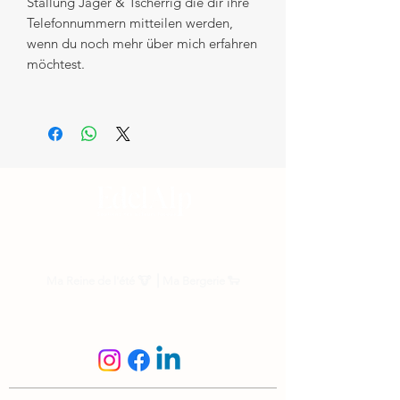
Stallung Jäger & Tscherrig die dir ihre
Telefonnummern mitteilen werden,
wenn du noch mehr über mich erfahren
möchtest.
Nos parrainages
Ma Reine de l'été
🐮 ⎟
Ma Bergerie
🐑
Suis-nous