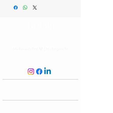
Nos parrainages
Ma Reine de l'été
🐮 ⎟
Ma Bergerie
🐑
Suis-nous
N'hésite pas à nous écrire
info@edelalp.ch
|
+41 79 943 59 01
A propos