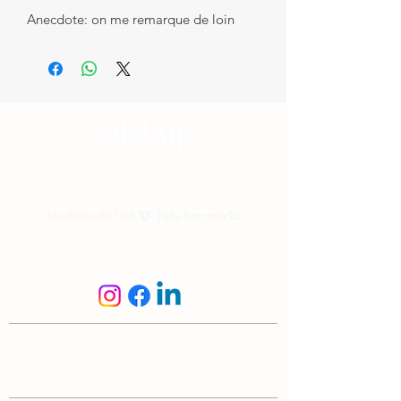
Anecdote: on me remarque de loin
Nos parrainages
Ma Reine de l'été
🐮 ⎟
Ma Bergerie
🐑
Suis-nous
N'hésite pas à nous écrire
info@edelalp.ch
|
+41 79 943 59 01