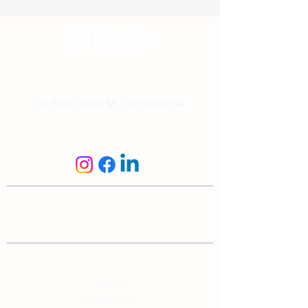
Nos parrainages
Ma Reine de l'été
🐮 ⎟
Ma Bergerie
🐑
Suis-nous
N'hésite pas à nous écrire
info@edelalp.ch
|
+41 79 943 59 01
A propos
Accueil
Notre histoire