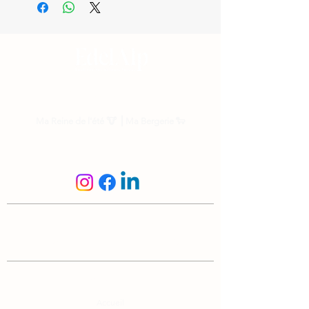
Nos parrainages
Ma Reine de l'été
🐮 ⎟
Ma Bergerie
🐑
Suis-nous
N'hésite pas à nous écrire
info@edelalp.ch
|
+41 79 943 59 01
A propos
Accueil