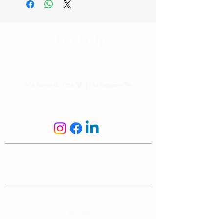
Nos parrainages
Ma Reine de l'été
🐮 ⎟
Ma Bergerie
🐑
Suis-nous
N'hésite pas à nous écrire
info@edelalp.ch
|
+41 79 943 59 01
A propos
Accueil