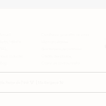
A propos
Informations légales
Accueil
Conditions générales de vente
Notre histoire
Mentions légales
FAQ
Nos moyens de paiement
Nous contacter
Crédits des photos
Blog
Charte de confidentialité
Ma Reine de l'été
🐮 ⎟
Ma Bergerie
🐑
N'hésite pas à nous écrire