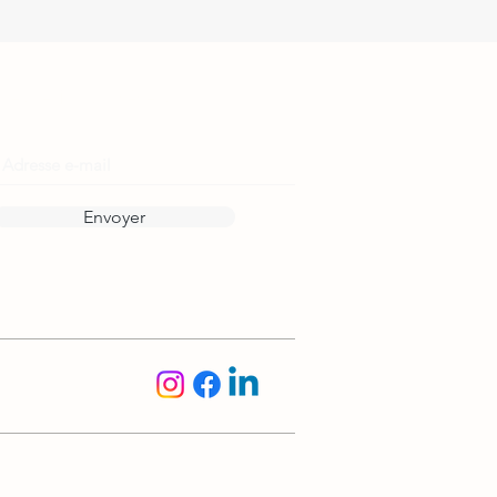
Reste informé·e !
Envoyer
Suis-nous