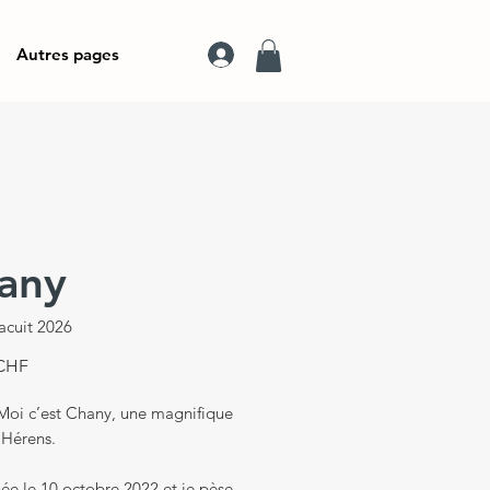
Autres pages
any
acuit 2026
Prix
 CHF
 Moi c’est Chany, une magnifique
’Hérens.
née le 10 octobre 2022 et je pèse