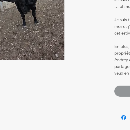
… ah non
Je suis 
moi et j
cet esti
En plus,
proprié
Andrey d
partage
veux en 