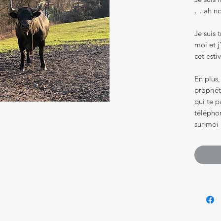
… ah non
Je suis 
moi et j
cet esti
En plus,
proprié
qui te 
téléphon
sur moi 