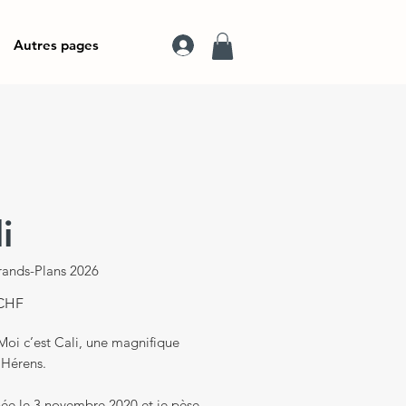
Autres pages
i
rands-Plans 2026
Prix
 CHF
Moi c’est Cali, une magnifique
’Hérens.
née le 3 novembre 2020 et je pèse