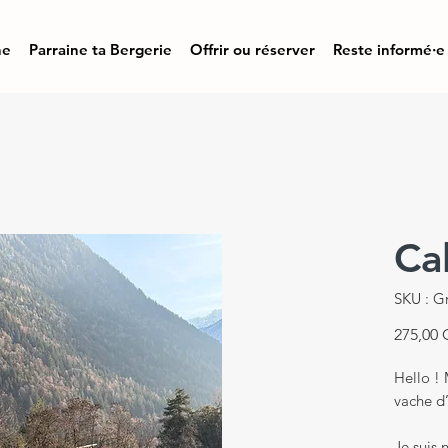
ne
Parraine ta Bergerie
Offrir ou réserver
Reste informé·e
Cal
SKU : G
275,00
Hello ! 
vache d
Je suis 