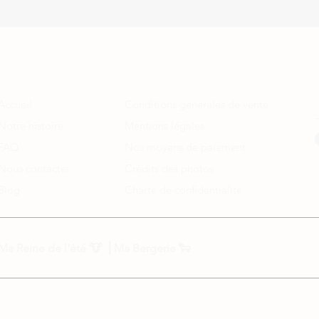
A propos
Informations légales
Accueil
Conditions générales de vente
Notre histoire
Mentions légales
FAQ
Nos moyens de paiement
Nous contacter
Crédits des photos
Blog
Charte de confidentialité
Ma Reine de l'été
🐮 ⎟
Ma Bergerie
🐑
N'hésite pas à nous écrire