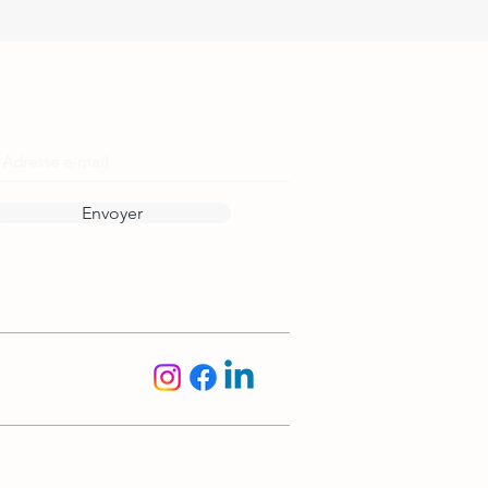
Reste informé·e !
Envoyer
Suis-nous