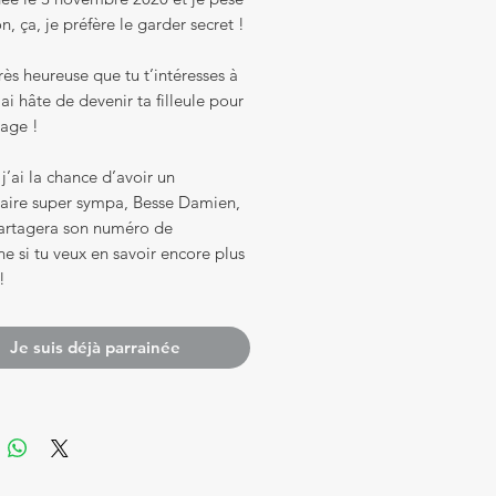
, ça, je préfère le garder secret !
très heureuse que tu t’intéresses à
’ai hâte de devenir ta filleule pour
vage !
 j’ai la chance d’avoir un
taire super sympa, Besse Damien,
partagera son numéro de
e si tu veux en savoir encore plus
!
Je suis déjà parrainée