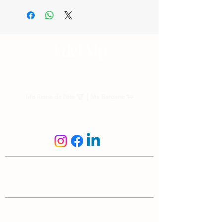
Nos parrainages
Ma Reine de l'été
🐮 ⎟
Ma Bergerie
🐑
Suis-nous
N'hésite pas à nous écrire
info@edelalp.ch
|
+41 79 943 59 01
A propos