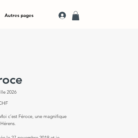
Autres pages
roce
lle 2026
Prix
 CHF
Moi c’est Féroce, une magnifique
’Hérens.
née le 27 novembre 2019 et je