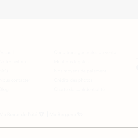
A propos
Informations légales
Accueil
Conditions générales de vente
Notre histoire
Mentions légales
FAQ
Nos moyens de paiement
Nous contacter
Crédits des photos
Blog
Charte de confidentialité
Ma Reine de l'été
🐮 ⎟
Ma Bergerie
🐑