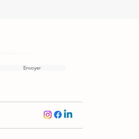
Reste informé·e !
Envoyer
Suis-nous