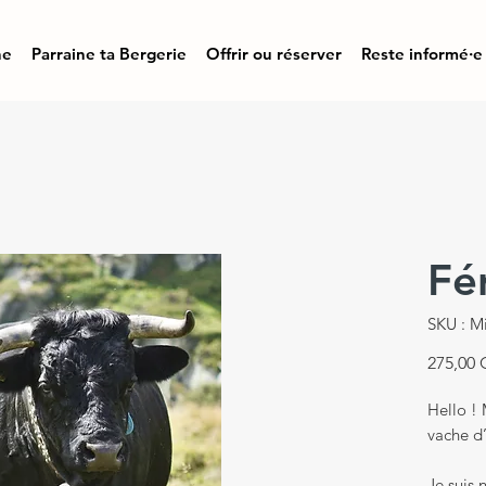
ne
Parraine ta Bergerie
Offrir ou réserver
Reste informé·e
Fé
SKU : Mi
275,00
Hello ! 
vache d
Je suis 