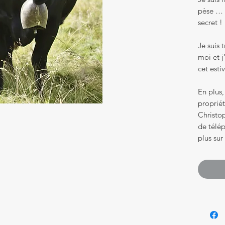
pèse … a
secret !
Je suis 
moi et j
cet esti
En plus,
propriét
Christo
de télép
plus sur