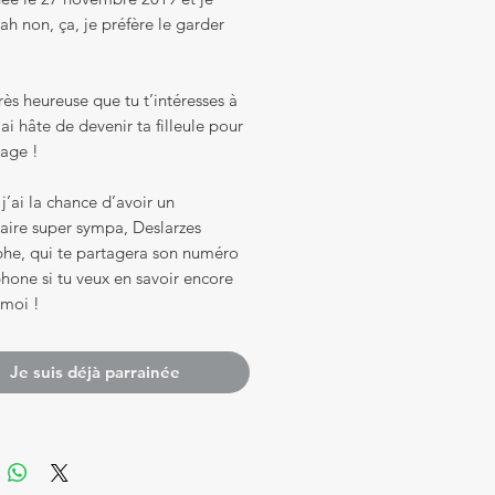
h non, ça, je préfère le garder
très heureuse que tu t’intéresses à
’ai hâte de devenir ta filleule pour
vage !
 j’ai la chance d’avoir un
aire super sympa, Deslarzes
phe, qui te partagera son numéro
hone si tu veux en savoir encore
 moi !
Je suis déjà parrainée