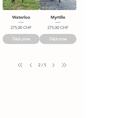
Waterloo
Myrtille
Prix
Prix
275,00 CHF
275,00 CHF
Déjà prise
Déjà prise
2
/
5