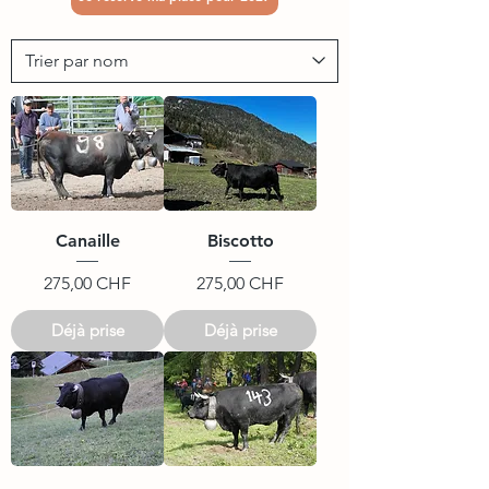
Canaille
Biscotto
Prix
Prix
275,00 CHF
275,00 CHF
Déjà prise
Déjà prise