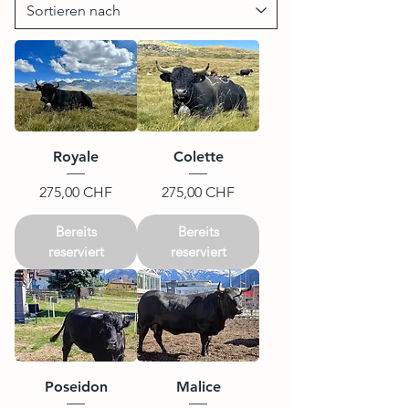
Royale
Colette
Preis
Preis
275,00 CHF
275,00 CHF
Bereits
Bereits
reserviert
reserviert
Poseidon
Malice