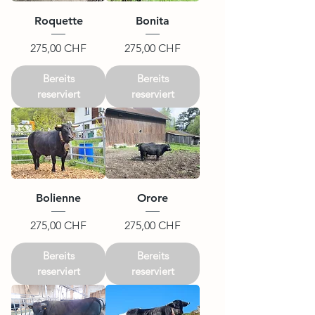
Roquette
Bonita
Preis
Preis
275,00 CHF
275,00 CHF
Bereits
Bereits
reserviert
reserviert
Bolienne
Orore
Preis
Preis
275,00 CHF
275,00 CHF
Bereits
Bereits
reserviert
reserviert