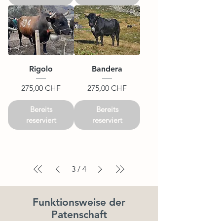
Rigolo
Bandera
Preis
Preis
275,00 CHF
275,00 CHF
Bereits
Bereits
reserviert
reserviert
3
/
4
Funktionsweise der
Patenschaft