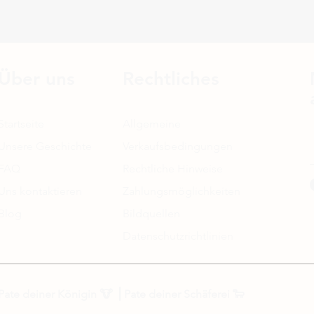
Über uns
Rechtliches
Startseite
Allgemeine
Unsere Geschichte
Verkaufsbedingungen
FAQ
Rechtliche Hinweise
Uns kontaktieren
Zahlungsmöglichkeiten
Blog
Bildquellen
Datenschutzrichtlinien
Pate deiner Königin
🐮 ⎟
Pate deiner Schäferei
🐑