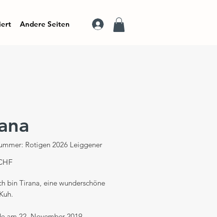
iert
Andere Seiten
rana
nummer: Rotigen 2026 Leiggener
Preis
 CHF
Ich bin Tirana, eine wunderschöne
Kuh.
de am 22. November 2019