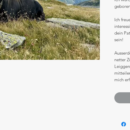
geboren
Ich freu
interess
dein Pa
sein!
Ausserd
netter Z
Leiggen
mitteil
mich er