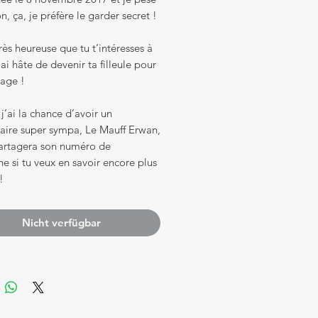
, ça, je préfère le garder secret !
très heureuse que tu t’intéresses à
’ai hâte de devenir ta filleule pour
vage !
 j’ai la chance d’avoir un
taire super sympa, Le Mauff Erwan,
partagera son numéro de
e si tu veux en savoir encore plus
!
Nicht verfügbar