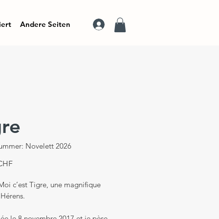
iert
Andere Seiten
gre
nummer: Novelett 2026
Preis
 CHF
Moi c’est Tigre, une magnifique
’Hérens.
née le 8 novembre 2017 et je pèse