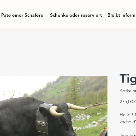
Pate einer Schäferei
Schenke oder reserviert
Bleibt inform
Ti
Artikel
275,00
Hello ! 
vache d
Je suis 