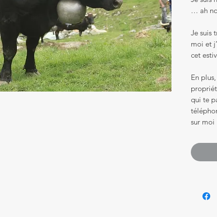
… ah non
Je suis 
moi et j
cet esti
En plus,
proprié
qui te 
téléphon
sur moi 