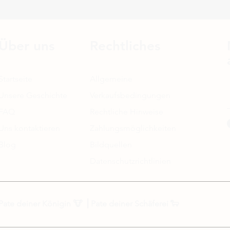
Über uns
Rechtliches
Startseite
Allgemeine
Unsere Geschichte
Verkaufsbedingungen
FAQ
Rechtliche Hinweise
Uns kontaktieren
Zahlungsmöglichkeiten
Blog
Bildquellen
Datenschutzrichtlinien
Pate deiner Königin
🐮 ⎟
Pate deiner Schäferei
🐑