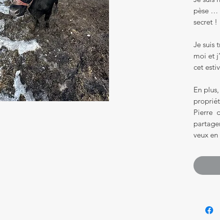
pèse … a
secret !
Je suis 
moi et j
cet esti
En plus,
proprié
Pierre d
partage
veux en 