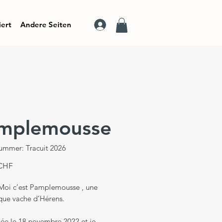
iert
Andere Seiten
mplemousse
nummer: Tracuit 2026
Preis
 CHF
 Moi c’est Pamplemousse , une
que vache d’Hérens.
née le 18 novembre 2022 et je