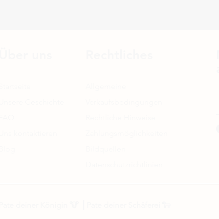
Über uns
Rechtliches
Startseite
Allgemeine
Unsere Geschichte
Verkaufsbedingungen
FAQ
Rechtliche Hinweise
Uns kontaktieren
Zahlungsmöglichkeiten
Blog
Bildquellen
Datenschutzrichtlinien
Pate deiner Königin
🐮 ⎟
Pate deiner Schäferei
🐑