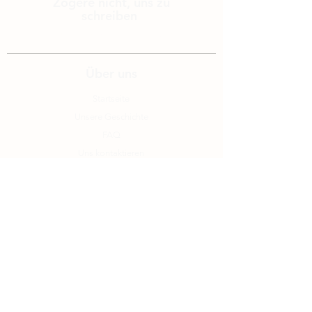
Zögere nicht, uns zu
schreiben
info@edelalp.ch
|
+41 79 943 59 01
Über uns
Startseite
Unsere Geschichte
FAQ
Uns kontaktieren
Blog
Rechtliches
Allgemeine Verkaufsbedingungen
Rechtliche Hinweise
Zahlungsmöglichkeiten
Bildquellen
Datenschutzrichtlinien