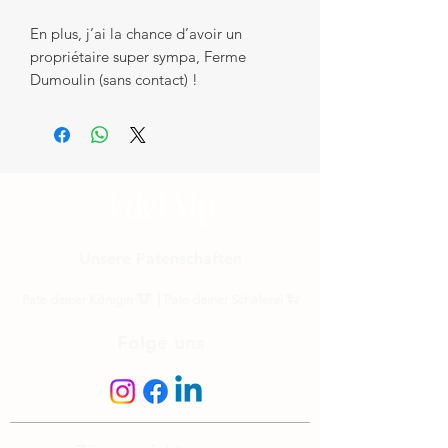
En plus, j’ai la chance d’avoir un
propriétaire super sympa, Ferme
Dumoulin (sans contact) !
Unsere Patenschaften
Pate deiner Königin
🐮 ⎟
Pate deiner Schäferei
🐑
Folge uns