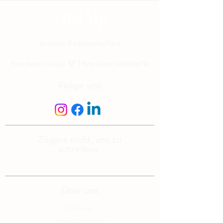
Unsere Patenschaften
Pate deiner Königin
🐮 ⎟
Pate deiner Schäferei
🐑
Folge uns
Zögere nicht, uns zu
schreiben
info@edelalp.ch
|
+41 79 943 59 01
Über uns
Startseite
Unsere Geschichte