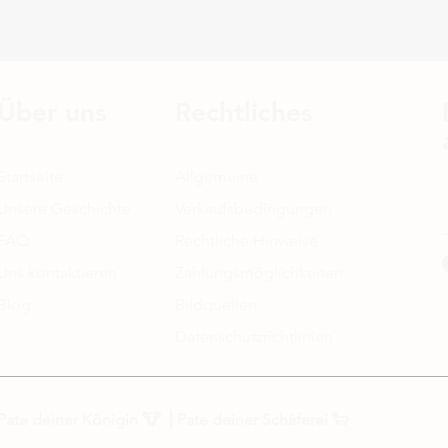
Über uns
Rechtliches
Startseite
Allgemeine
Unsere Geschichte
Verkaufsbedingungen
FAQ
Rechtliche Hinweise
Uns kontaktieren
Zahlungsmöglichkeiten
Blog
Bildquellen
Datenschutzrichtlinien
Pate deiner Königin
🐮 ⎟
Pate deiner Schäferei
🐑