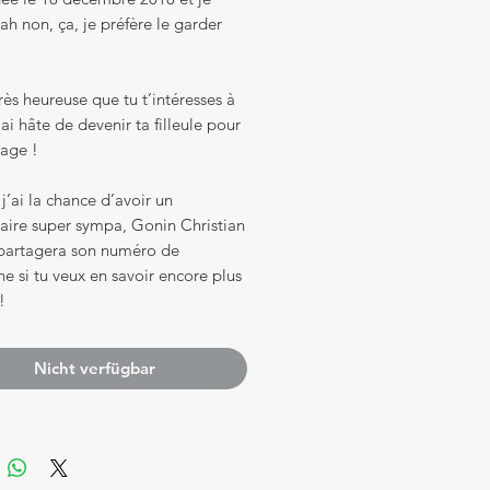
h non, ça, je préfère le garder
très heureuse que tu t’intéresses à
’ai hâte de devenir ta filleule pour
vage !
 j’ai la chance d’avoir un
taire super sympa, Gonin Christian
e partagera son numéro de
e si tu veux en savoir encore plus
!
Nicht verfügbar