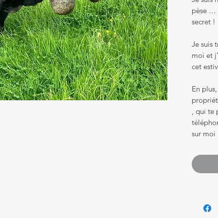
pèse … a
secret !
Je suis 
moi et j
cet esti
En plus,
proprié
, qui t
téléphon
sur moi 