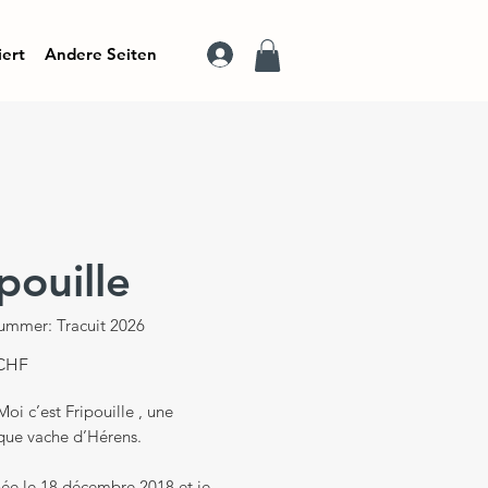
iert
Andere Seiten
pouille
nummer: Tracuit 2026
Preis
 CHF
Moi c’est Fripouille , une
que vache d’Hérens.
née le 18 décembre 2018 et je