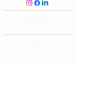
Zögere nicht, uns zu
schreiben
info@edelalp.ch
|
+41 79 943 59 01
Über uns
Startseite
Unsere Geschichte
FAQ
Uns kontaktieren
Blog
Rechtliches
Allgemeine Verkaufsbedingungen
Rechtliche Hinweise
Zahlungsmöglichkeiten