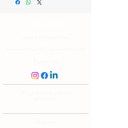
Unsere Patenschaften
Pate deiner Königin
🐮 ⎟
Pate deiner Schäferei
🐑
Folge uns
Zögere nicht, uns zu
schreiben
info@edelalp.ch
|
+41 79 943 59 01
Über uns