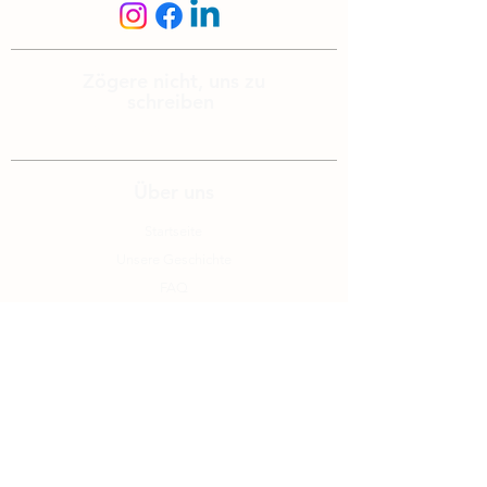
Zögere nicht, uns zu
schreiben
info@edelalp.ch
|
+41 79 943 59 01
Über uns
Startseite
Unsere Geschichte
FAQ
Uns kontaktieren
Blog
Rechtliches
Allgemeine Verkaufsbedingungen
Rechtliche Hinweise