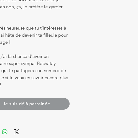
h non, ça, je préfère le garder
très heureuse que tu t’intéresses à
’ai hâte de devenir ta filleule pour
vage !
 j’ai la chance d’avoir un
taire super sympa, Bochatay
 qui te partagera son numéro de
e si tu veux en savoir encore plus
!
Je suis déjà parrainée