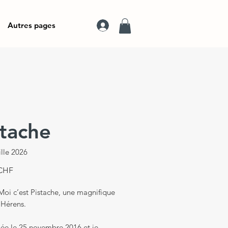
Autres pages
stache
lle 2026
Prix
 CHF
Moi c’est Pistache, une magnifique
’Hérens.
née le 25 novembre 2016 et je