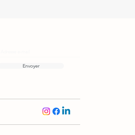
Reste informé·e !
Envoyer
Suis-nous