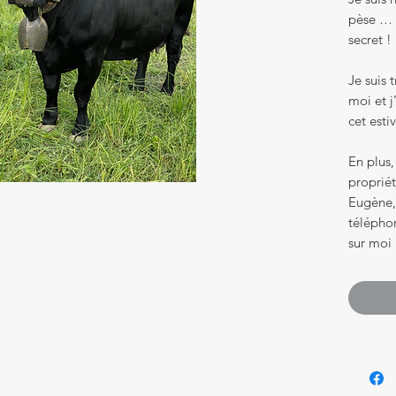
pèse … a
secret !
Je suis 
moi et j
cet esti
En plus,
proprié
Eugène,
téléphon
sur moi 