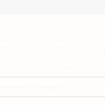
A propos
Informations légales
Accueil
Conditions générales de vente
Notre histoire
Mentions légales
FAQ
Nos moyens de paiement
Nous contacter
Crédits des photos
Blog
Charte de confidentialité
Ma Reine de l'été
🐮 ⎟
Ma Bergerie
🐑