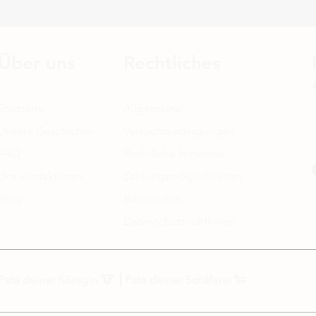
Über uns
Rechtliches
Startseite
Allgemeine
Unsere Geschichte
Verkaufsbedingungen
FAQ
Rechtliche Hinweise
Uns kontaktieren
Zahlungsmöglichkeiten
Blog
Bildquellen
Datenschutzrichtlinien
Pate deiner Königin
🐮 ⎟
Pate deiner Schäferei
🐑