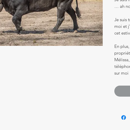
… ah non
Je suis 
moi et j
cet esti
En plus,
propriét
Mélissa
téléphon
sur moi 