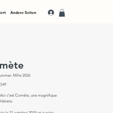
iert
Andere Seiten
mète
nummer: Mille 2026
Preis
 CHF
 Moi c’est Comète, une magnifique
’Hérens.
née le 21 octobre 2019 et je pèse