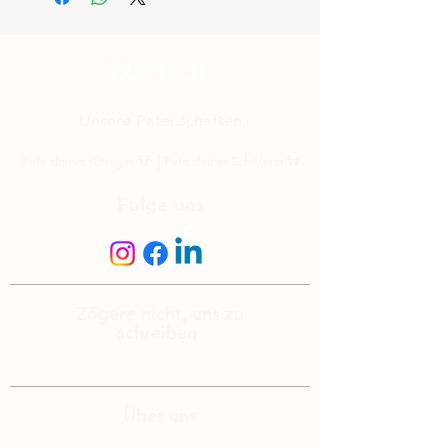
Unsere Patenschaften
Pate deiner Königin
🐮 ⎟
Pate deiner Schäferei
🐑
Folge uns
Zögere nicht, uns zu
schreiben
info@edelalp.ch
|
+41 79 943 59 01
Über uns