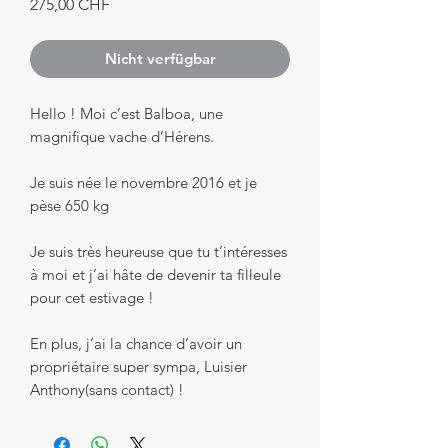
Preis
275,00 CHF
Nicht verfügbar
Hello ! Moi c’est Balboa, une
magnifique vache d’Hérens.
Je suis née le novembre 2016 et je
pèse 650 kg
Je suis très heureuse que tu t’intéresses
à moi et j’ai hâte de devenir ta filleule
pour cet estivage !
En plus, j’ai la chance d’avoir un
propriétaire super sympa, Luisier
Anthony(sans contact) !